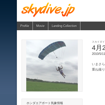
Skip
Main
Profile
Movie
Landing Collection
skydive.jp
to
menu
content
スカイダイ
4月
2010/5/
いまさら
重ね撮り
ホンダエアポート気象情報