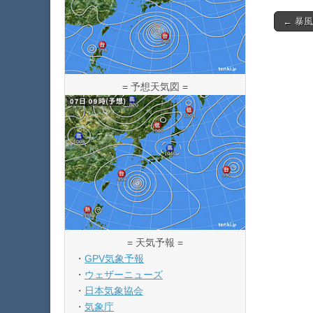
Post
← 暴
navigat
= 予想天気図 =
= 天気予報 =
・
GPV気象予報
・
ウェザーニューズ
・
日本気象協会
・
気象庁