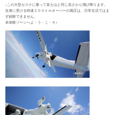
↓この大型セスナに乗って富士山と同じ高さから飛び降ります。
全身に受ける時速２００ｋｍオーバーの風圧は、日常生活ではま
ず経験できません。
未体験ゾーンへよ・う・こ・そ♪