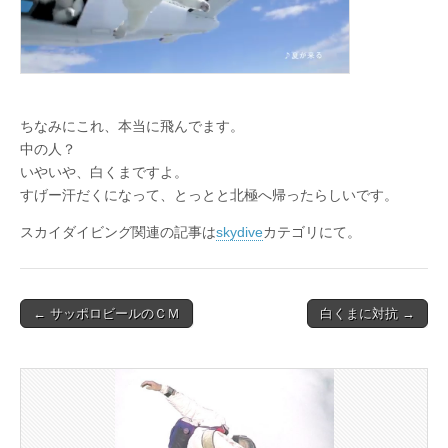
ちなみにこれ、本当に飛んでます。
中の人？
いやいや、白くまですよ。
すげー汗だくになって、とっとと北極へ帰ったらしいです。
スカイダイビング関連の記事は
skydive
カテゴリにて。
Post
← サッポロビールのＣＭ
白くまに対抗 →
navigation