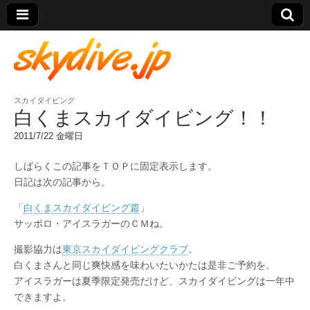
スカイダイビング
skydive.jp
白くまスカイダイビング！！
2011/7/22 金曜日
しばらくこの記事をＴＯＰに固定表示します。
日記は次の記事から。
「
白くまスカイダイビング篇
」
サッポロ・アイスラガーのＣＭね。
撮影協力は
東京スカイダイビングクラブ
。
白くまさんと同じ爽快感を味わいたいかたは是非ご予約を。
アイスラガーは夏季限定発売だけど、スカイダイビングは一年中
できますよ。