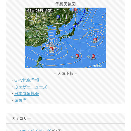
= 予想天気図 =
= 天気予報 =
・
GPV気象予報
・
ウェザーニューズ
・
日本気象協会
・
気象庁
カテゴリー
スカイダイビング
(947)