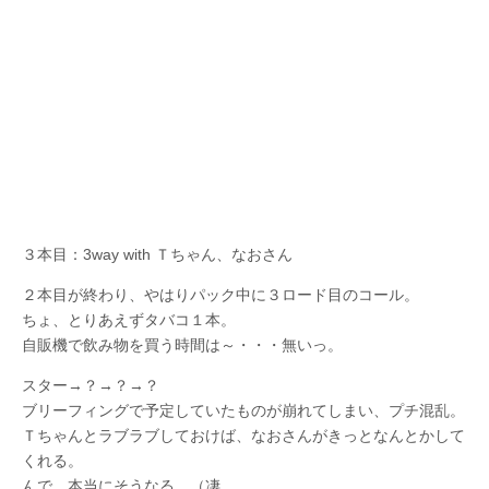
３本目：3way with Ｔちゃん、なおさん
２本目が終わり、やはりパック中に３ロード目のコール。
ちょ、とりあえずタバコ１本。
自販機で飲み物を買う時間は～・・・無いっ。
スター→？→？→？
ブリーフィングで予定していたものが崩れてしまい、プチ混乱。
Ｔちゃんとラブラブしておけば、なおさんがきっとなんとかして
くれる。
んで、本当にそうなる。（凄