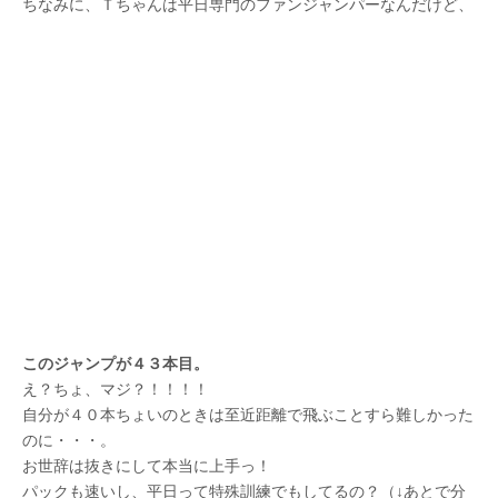
ちなみに、Ｔちゃんは平日専門のファンジャンパーなんだけど、
このジャンプが４３本目。
え？ちょ、マジ？！！！！
自分が４０本ちょいのときは至近距離で飛ぶことすら難しかった
のに・・・。
お世辞は抜きにして本当に上手っ！
パックも速いし、平日って特殊訓練でもしてるの？（↓あとで分