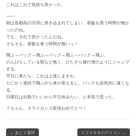
これはこれで気持ち良かった。
——
朝は首都高の渋滞に巻き込まれてしまい、昼飯を買う時間が無か
ったのね。
でも、それで良かったんだね。
そもそも、昼飯を食う時間が無いっ！
飛ぶ→パック→飛ぶ→パック→飛ぶ→パック→飛ぶ。
のんびりしている暇など無く、ひたすら修行僧のようにジャンプ
する。
平日に来たら、これは上達しますわ。
とにかく連続で飛ぶから体が覚えるし、パックも必然的に速くな
る。
日曜日は出勤でいいから平日休みたい、と本気で思った。
Ｔちゃん、Ａライセンス取得おめでとー！
Post
← あと２週間
Ｃ２０８Ｂのアイコン →