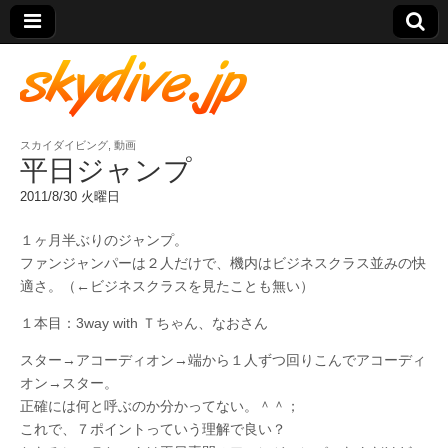
スカイダイビング
,
動画
skydive.jp
平日ジャンプ
2011/8/30 火曜日
１ヶ月半ぶりのジャンプ。
ファンジャンパーは２人だけで、機内はビジネスクラス並みの快
適さ。（←ビジネスクラスを見たことも無い）
１本目：3way with Ｔちゃん、なおさん
スター→アコーディオン→端から１人ずつ回りこんでアコーディ
オン→スター。
正確には何と呼ぶのか分かってない。＾＾；
これで、７ポイントっていう理解で良い？