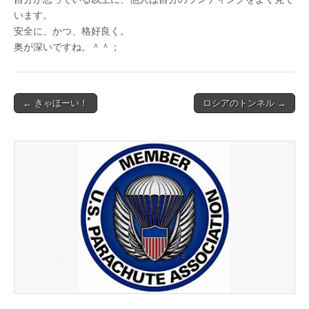
います。
安全に、かつ、格好良く。
奥が深いですね。＾＾；
Post
← きゃほーい！
ロシアのトンネル →
navigation