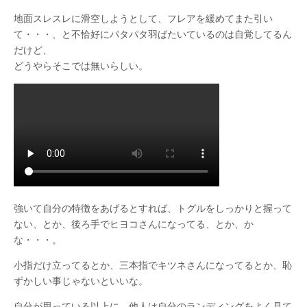
地面スレスレに滑空しようとして、フレアを緩めてまた引い
て・・・、と不恰好にパタパタ羽ばたいているのは自覚してるん
だけど、
どうやらそこでは無いらしい。
強いて自分の特徴をあげるとすれば、トグルをしっかりと握って
ない、とか、後ろ手でヒヨコさんになってる、とか、か
な・・・。
小指だけ立ってるとか、三本指でキツネさんになってるとか、恥
ずかしい事じゃないといいな。
自分が思っている以上に、他人は自分のランディングをよく見て