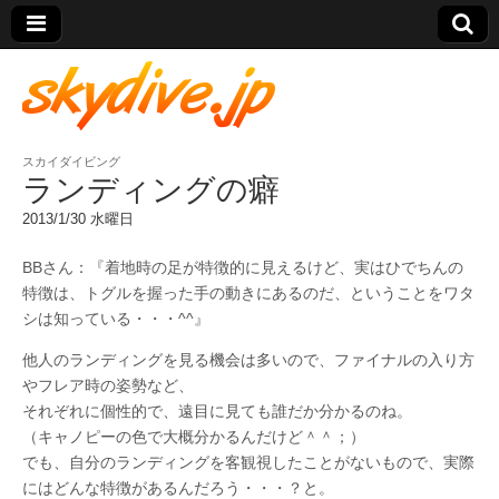
スカイダイビング
skydive.jp
ランディングの癖
2013/1/30 水曜日
BBさん：『着地時の足が特徴的に見えるけど、実はひでちんの
特徴は、トグルを握った手の動きにあるのだ、ということをワタ
シは知っている・・・^^』
他人のランディングを見る機会は多いので、ファイナルの入り方
やフレア時の姿勢など、
それぞれに個性的で、遠目に見ても誰だか分かるのね。
（キャノピーの色で大概分かるんだけど＾＾；）
でも、自分のランディングを客観視したことがないもので、実際
にはどんな特徴があるんだろう・・・？と。