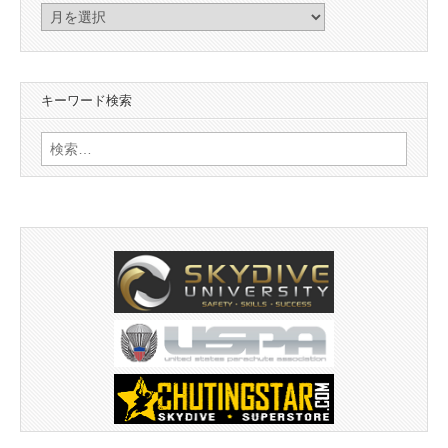
ア
ー
カ
イ
キーワード検索
ブ
検
索: