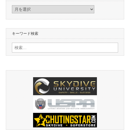
ア
ー
カ
イ
キーワード検索
ブ
検
索: