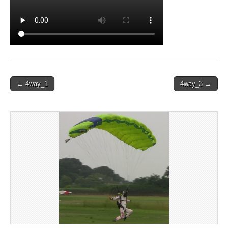
Post
← 4way_1
4way_3 →
navigation