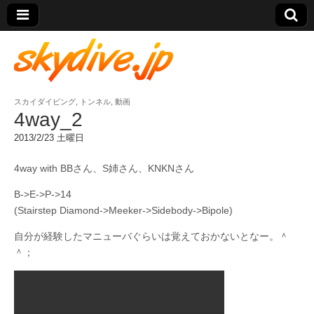
スカイダイビング
,
トンネル
,
動画
skydive.jp
4way_2
2013/2/23 土曜日
4way with BBさん、S姉さん、KNKNさん
B->E->P->14
(Stairstep Diamond->Meeker->Sidebody->Bipole)
自分が経験したマニューバぐらいは覚えておかないとなー。＾
＾；