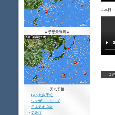
４本目：1
= 予想天気図 =
Post
← Ｇ
navigat
= 天気予報 =
・
GPV気象予報
・
ウェザーニューズ
・
日本気象協会
・
気象庁