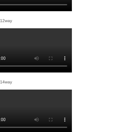
2way
4way