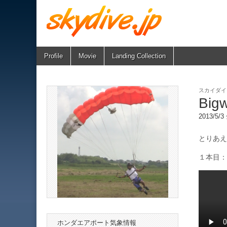
Skip
Main
Profile
Movie
Landing Collection
skydive.jp
to
menu
content
スカイダイ
Bi
2013/5/
とりあえ
１本目：1
ホンダエアポート気象情報