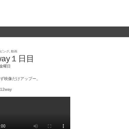
ビング
,
動画
gway１日目
3 金曜日
ず映像だけアップー。
2way