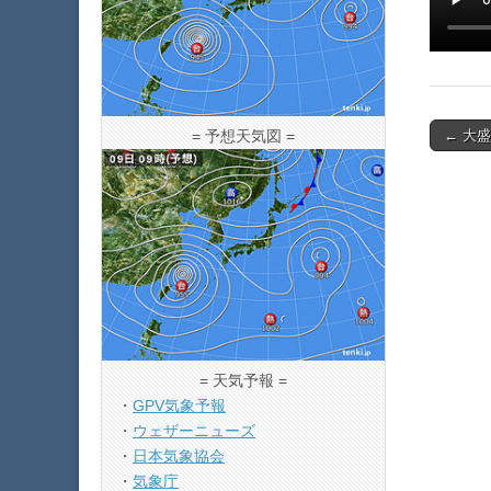
Post
← 大
= 予想天気図 =
navigat
= 天気予報 =
・
GPV気象予報
・
ウェザーニューズ
・
日本気象協会
・
気象庁