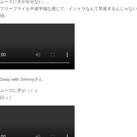
ムーズに手が出せない。。
フリーフライも中途半端な感じで、イントラなんて早過ぎるんじゃない
頃。
ay with Johnnyさん
ムーズに手が（ｒｙ
日っ！