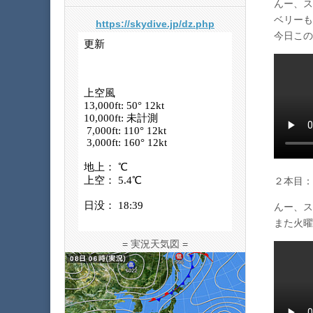
んー、ス
ベリーも
https://skydive.jp/dz.php
今日この
２本目：2w
んー、ス
また火曜
= 実況天気図 =