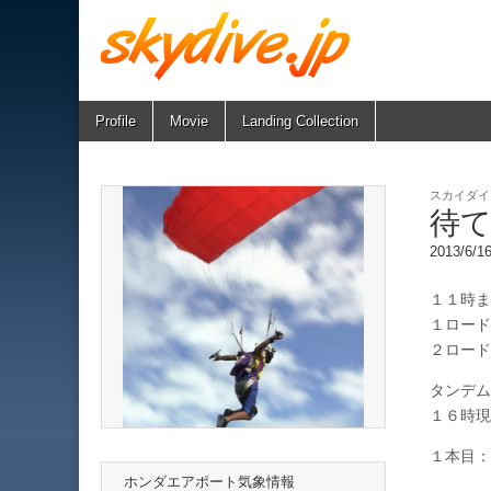
Skip
Main
Profile
Movie
Landing Collection
skydive.jp
to
menu
content
スカイダイ
待
2013/6/
１１時ま
１ロード
２ロード
タンデム
１６時現
１本目：3
ホンダエアポート気象情報