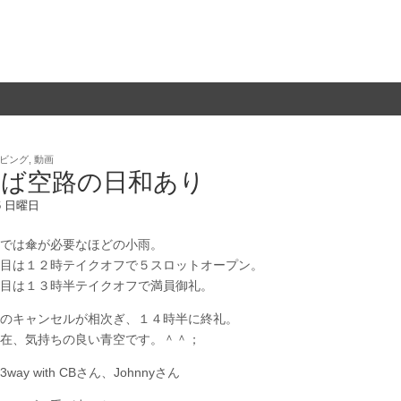
ビング
,
動画
てば空路の日和あり
16 日曜日
では傘が必要なほどの小雨。
目は１２時テイクオフで５スロットオープン。
目は１３時半テイクオフで満員御礼。
のキャンセルが相次ぎ、１４時半に終礼。
在、気持ちの良い青空です。＾＾；
way with CBさん、Johnnyさん