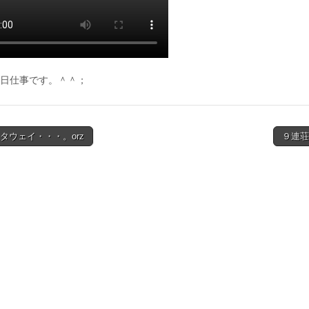
日仕事です。＾＾；
ッタウェイ・・・。orz
９連荘
ion