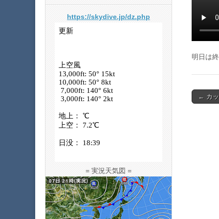
https://skydive.jp/dz.php
明日は終
Post
← カ
navigat
= 実況天気図 =