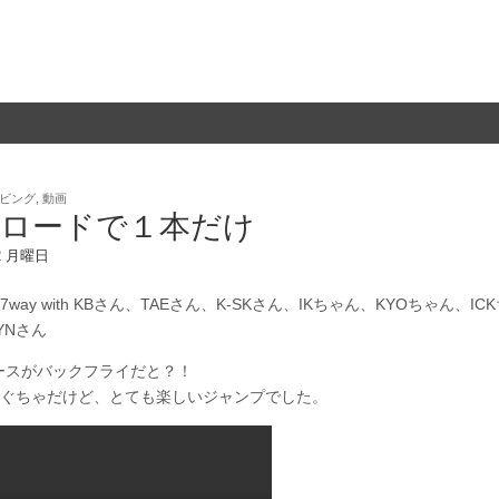
ビング
,
動画
終ロードで１本だけ
12 月曜日
way with KBさん、TAEさん、K-SKさん、IKちゃん、KYOちゃん、ICK
YNさん
ベースがバックフライだと？！
ぐちゃだけど、とても楽しいジャンプでした。