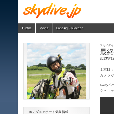
Skip
Main
Profile
Movie
Landing Collection
skydive.jp
to
menu
content
スカイダイ
最
2013/8/
１本目：7
カメラK
4way
ぐっちゃ
ホンダエアポート気象情報