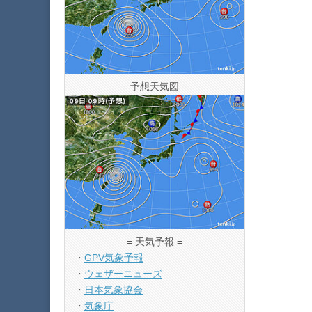
= 予想天気図 =
= 天気予報 =
・
GPV気象予報
・
ウェザーニューズ
・
日本気象協会
・
気象庁