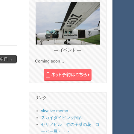
— イベント —
中日 →
Coming soon…
リンク
skydive memo
スカイダイビング関西
セリノビル 竹の子菜の花 コ
ーヒー豆・・・