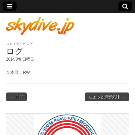
スカイダイビング
skydive.jp
ログ
2014/3/9 日曜日
１本目：RW
Post
← ログ
ちょっと風邪気味 →
navigation