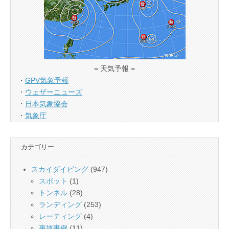
= 天気予報 =
・
GPV気象予報
・
ウェザーニューズ
・
日本気象協会
・
気象庁
カテゴリー
スカイダイビング
(947)
スポット
(1)
トンネル
(28)
ランディング
(253)
レーティング
(4)
事故事例
(11)