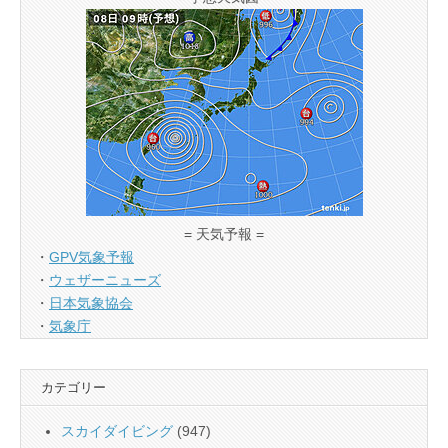
= 天気予報 =
・
GPV気象予報
・
ウェザーニューズ
・
日本気象協会
・
気象庁
カテゴリー
スカイダイビング
(947)