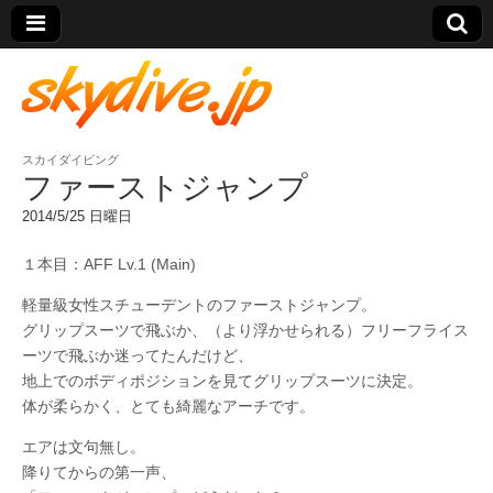
スカイダイビング
skydive.jp
ファーストジャンプ
2014/5/25 日曜日
１本目：AFF Lv.1 (Main)
軽量級女性スチューデントのファーストジャンプ。
グリップスーツで飛ぶか、（より浮かせられる）フリーフライス
ーツで飛ぶか迷ってたんだけど、
地上でのボディポジションを見てグリップスーツに決定。
体が柔らかく、とても綺麗なアーチです。
エアは文句無し。
降りてからの第一声、