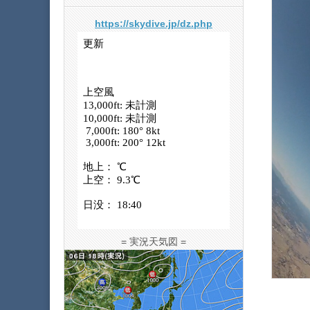
https://skydive.jp/dz.php
= 実況天気図 =