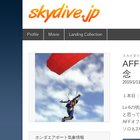
Skip
Main
Profile
Movie
Landing Collection
skydive.jp
to
menu
content
スカイダイ
AF
念
2015/1/
１本目：A
Lv.6
と思って
AFFオ
ソロも2
ホンダエアポート気象情報