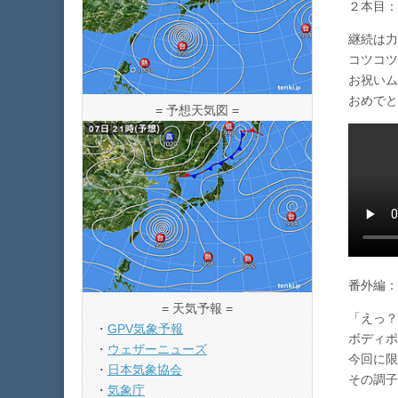
２本目：
継続は力
コツコツ
お祝いム
おめでと
= 予想天気図 =
番外編：
= 天気予報 =
「えっ？
・
GPV気象予報
ボディポ
・
ウェザーニューズ
今回に限
・
日本気象協会
その調子
・
気象庁