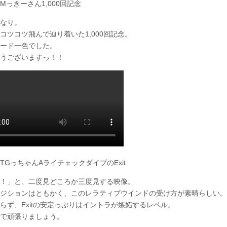
Mっきーさん1,000回記念
なり。
コツコツ飛んで辿り着いた1,000回記念。
ード一色でした。
うございますっ！！
TGっちゃんAライチェックダイブのExit
！」と、二度見どころか三度見する映像。
ジションはともかく、このレラティブウインドの受け方が素晴らしい。
らず、Exitの安定っぷりはイントラが嫉妬するレベル。
で頑張りましょう。