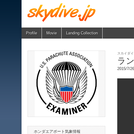
Skip
Main
Profile
Movie
Landing Collection
skydive.jp
to
menu
content
スカイダイ
ラン
2015/7/
ホンダエアポート気象情報