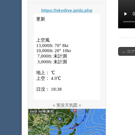
https://skydive.jp/dz.php
Post
← ログ
navigat
= 実況天気図 =