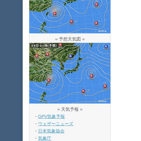
= 予想天気図 =
= 天気予報 =
・
GPV気象予報
・
ウェザーニューズ
・
日本気象協会
・
気象庁