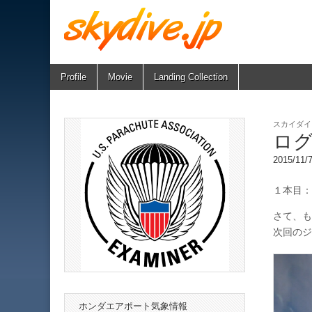
Skip
Main
Profile
Movie
Landing Collection
skydive.jp
to
menu
content
スカイダイ
ロ
2015/11
１本目：
さて、も
次回のジ
ホンダエアポート気象情報