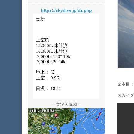
https://skydive.jp/dz.php
２本目：
スカイダ
= 実況天気図 =