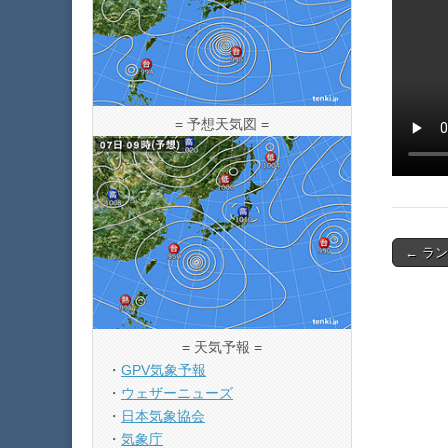
= 予想天気図 =
Post
← ラン
navigat
= 天気予報 =
・
GPV気象予報
・
ウェザーニューズ
・
日本気象協会
・
気象庁