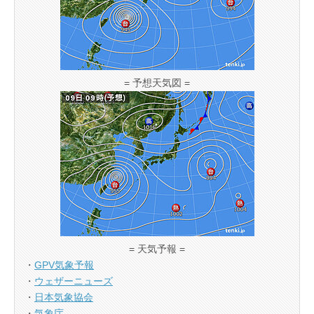
= 予想天気図 =
= 天気予報 =
・
GPV気象予報
・
ウェザーニューズ
・
日本気象協会
・
気象庁