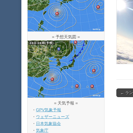
= 予想天気図 =
Post
← ラン
navigat
= 天気予報 =
・
GPV気象予報
・
ウェザーニューズ
・
日本気象協会
・
気象庁