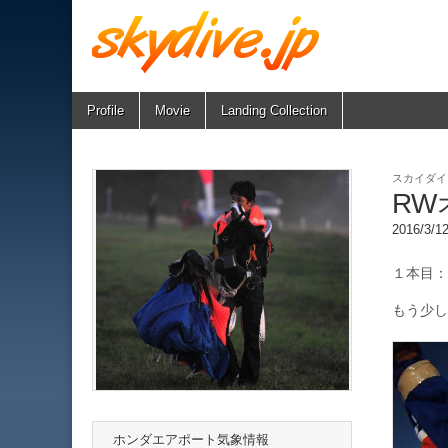
Skip
Main
Profile
Movie
Landing Collection
skydive.jp
to
menu
content
スカイダイ
RW
2016/3/
１本目：
もう少し
ホンダエアポート気象情報