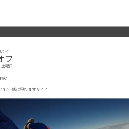
ビング
オフ
12 土曜日
RW
だけ一緒に飛びますか＾＾