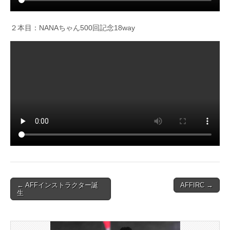
２本目：NANAちゃん500回記念18way
Post
← AFFインストラクター誕
AFFIRC →
生
navigation