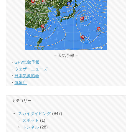
= 天気予報 =
・
GPV気象予報
・
ウェザーニューズ
・
日本気象協会
・
気象庁
カテゴリー
スカイダイビング
(947)
スポット
(1)
トンネル
(28)