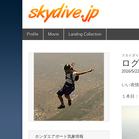
Skip
Main
Profile
Movie
Landing Collection
skydive.jp
to
menu
content
スカイダイ
ロ
2016/5/
いい表情
１本目：AF
ホンダエアポート気象情報