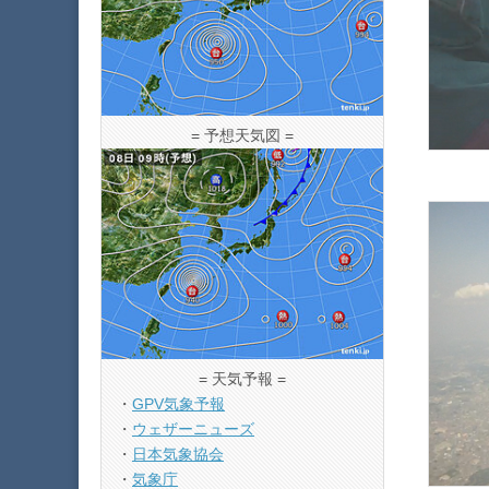
= 予想天気図 =
= 天気予報 =
・
GPV気象予報
・
ウェザーニューズ
・
日本気象協会
・
気象庁