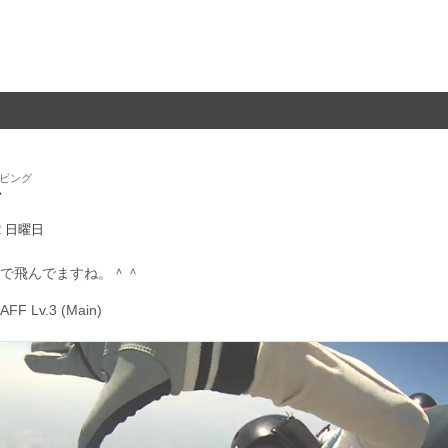
ビング
グ
22 日曜日
で飛んでますね。＾＾
F Lv.3 (Main)