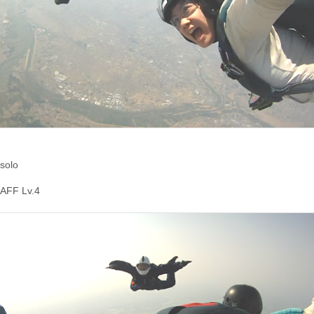
olo
FF Lv.4