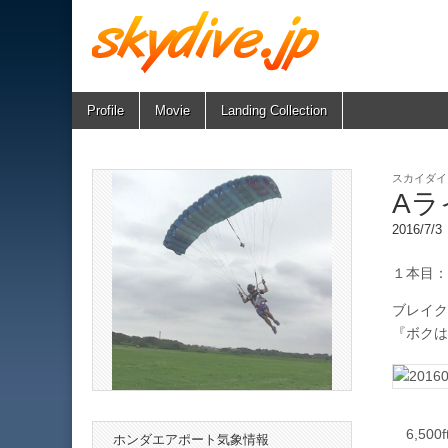
Skip
Main
Profile
Movie
Landing Collection
skydive.jp
to
menu
content
スカイダイ
Aラ
2016/7/
１本目：
ブレイク設
『ボクは
6,50
ホンダエアポート気象情報