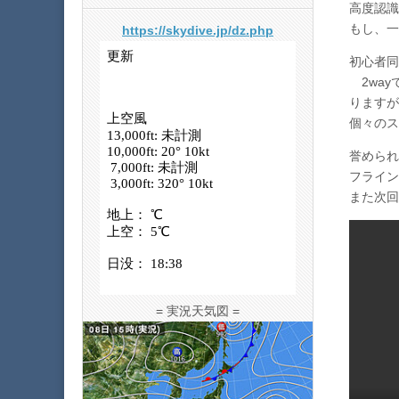
高度認識
もし、一
https://skydive.jp/dz.php
初心者同
2way
りますが
個々のス
誉められ
フライン
また次回
= 実況天気図 =