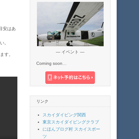
目安はあ
い。
— イベント —
ます。
Coming soon…
リンク
スカイダイビング関西
東京スカイダイビングクラブ
にほんブログ村 スカイスポー
ツ