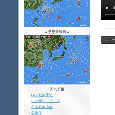
= 予想天気図 =
Post
← フ
navigat
= 天気予報 =
・
GPV気象予報
・
ウェザーニューズ
・
日本気象協会
・
気象庁