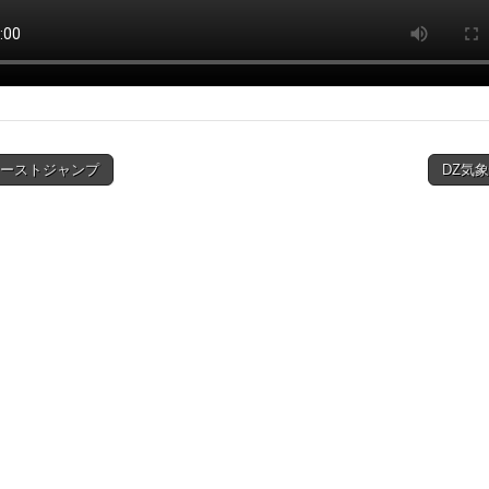
ァーストジャンプ
DZ気象
ion