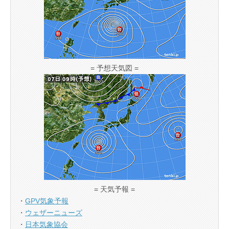
= 予想天気図 =
= 天気予報 =
・
GPV気象予報
・
ウェザーニューズ
・
日本気象協会