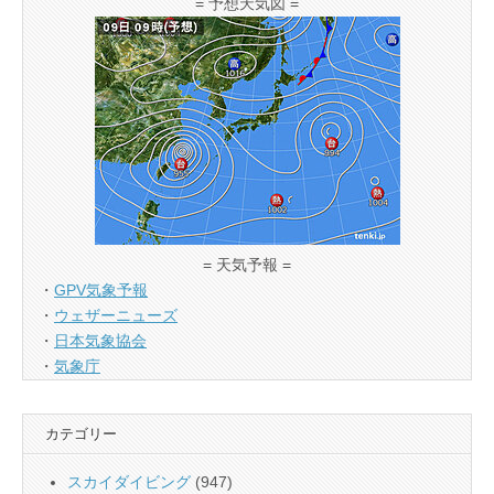
= 予想天気図 =
= 天気予報 =
・
GPV気象予報
・
ウェザーニューズ
・
日本気象協会
・
気象庁
カテゴリー
スカイダイビング
(947)