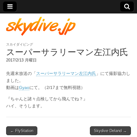
スカイダイビング
skydive.jp
スーパーサラリーマン左江内氏
2017/2/13 月曜日
先週末放送の「
スーパーサラリーマン左江内氏
」にて撮影協力し
ました。
動画は
Gyao
にて。（2/17まで無料視聴）
『ちゃんと諸々点検してから飛んでね？』
ハイ、そうします。
Post
← FlyStation
Skydive Deland →