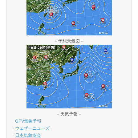
= 予想天気図 =
= 天気予報 =
・
GPV気象予報
・
ウェザーニューズ
・
日本気象協会