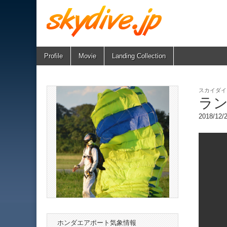
Skip
Main
Profile
Movie
Landing Collection
skydive.jp
to
menu
content
スカイダイ
ラン
2018/12
ホンダエアポート気象情報