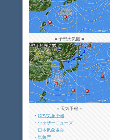
= 予想天気図 =
= 天気予報 =
・
GPV気象予報
・
ウェザーニューズ
・
日本気象協会
・
気象庁