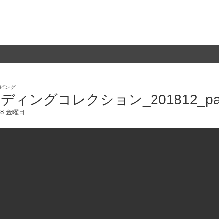
ビング
ディングコレクション_201812_par
/28 金曜日