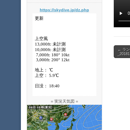
https://skydive.jp/dz.php
Post
← ラ
_20181
navigat
= 実況天気図 =