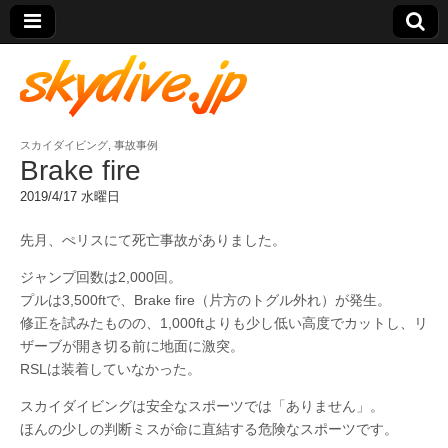
スカイダイビング
,
事故事例
skydive.jp
Brake fire
2019/4/17 水曜日
先月、ぺリスにて死亡事故がありました。
ジャンプ回数は2,000回。
プルは3,500ftで、Brake fire（片方のトグル外れ）が発生。
修正を試みたものの、1,000ftよりも少し低い高度でカットし、リ
ザーブが開き切る前に地面に激突。
RSLは装着していなかった。
スカイダイビングは安全なスポーツでは「ありません」。
ほんの少しの判断ミスが命に直結する危険なスポーツです。