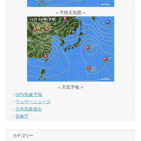
= 予想天気図 =
= 天気予報 =
・
GPV気象予報
・
ウェザーニューズ
・
日本気象協会
・
気象庁
カテゴリー