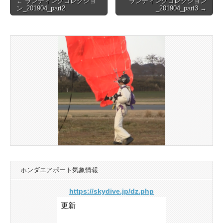
← ランディングコレクショ
ランディングコレクション
ン_201904_part2
_201904_part3 →
navigation
ホンダエアポート気象情報
https://skydive.jp/dz.php