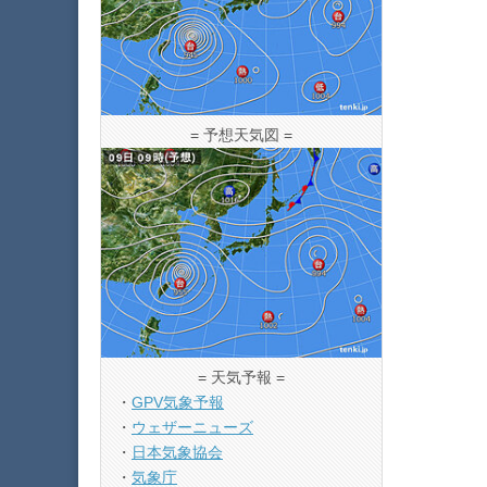
= 予想天気図 =
= 天気予報 =
・
GPV気象予報
・
ウェザーニューズ
・
日本気象協会
・
気象庁