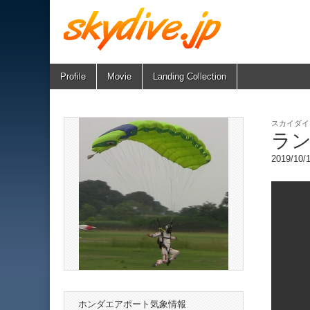
Skip
Main
Profile
Movie
Landing Collection
skydive.jp
to
menu
content
スカイダイ
ラン
2019/10
ホンダエアポート気象情報