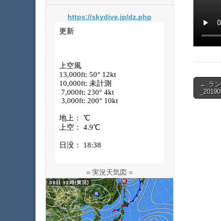
https://skydive.jp/dz.php
Post
← ラ
_20190
navigat
= 実況天気図 =