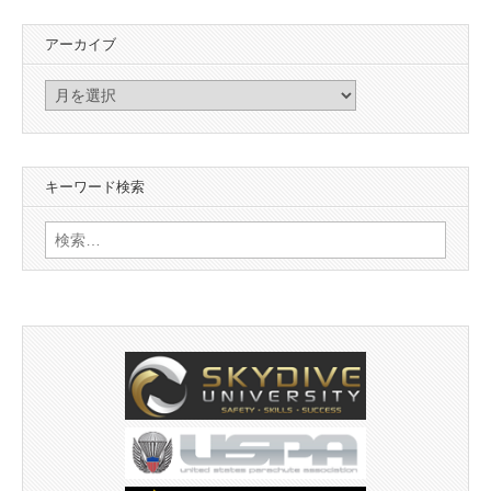
アーカイブ
ア
ー
カ
イ
キーワード検索
ブ
検
索: