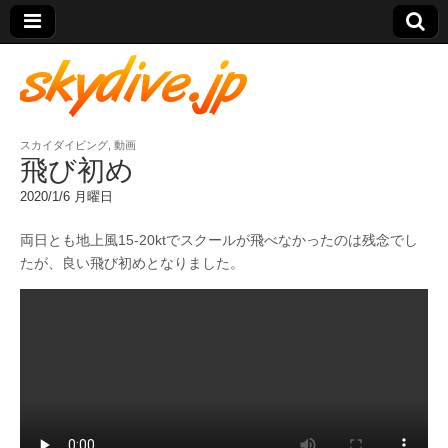
スカイダイビング
,
動画
skydive.jp
飛び初め
2020/1/6 月曜日
両日とも地上風15-20ktでスクールが飛べなかったのは残念でし
たが、良い飛び初めとなりました。