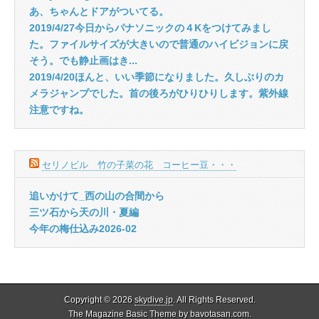
あ、ちゃんとドアがついてる。
2019/4/27今日からパナソニックの４Kをつけてみまし
た。ファイルサイズが大きいので普通のハイビジョンに戻
そう。でも静止画はき...
2019/4/20ほんと、いい季節になりました。久しぶりのカ
メラジャンプでした。首の後ろがひりひりします。紫外線
注意ですね。
セリノビル 竹の子菜の花 コーヒー豆・・・
追いかけて_西の山の合間から
三ツ石から天の川・夏編
今年の梅仕込み2026-02
Copyright © 2026
skydive.jp
. All Rights Reserved.
The Magazine Basic Theme by
bavotasan.com
.