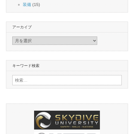
装備
(15)
アーカイブ
ア
ー
カ
イ
キーワード検索
ブ
検
索: