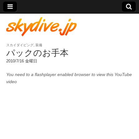
スカイダイビング
,
装備
skydive.jp
パックのお手本
2010/7/16 金曜日
You need to a flashplayer enabled browser to view this YouTube
video