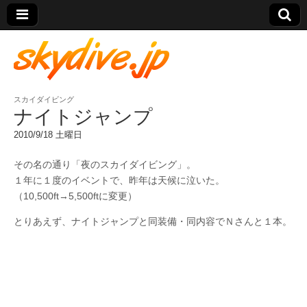
スカイダイビング
skydive.jp
ナイトジャンプ
2010/9/18 土曜日
その名の通り「夜のスカイダイビング」。
１年に１度のイベントで、昨年は天候に泣いた。
（10,500ft→5,500ftに変更）
とりあえず、ナイトジャンプと同装備・同内容でＮさんと１本。