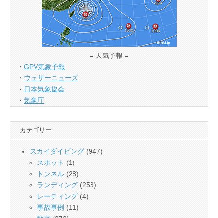
= 天気予報 =
・
GPV気象予報
・
ウェザーニューズ
・
日本気象協会
・
気象庁
カテゴリー
スカイダイビング
(947)
スポット
(1)
トンネル
(28)
ランディング
(253)
レーティング
(4)
事故事例
(11)