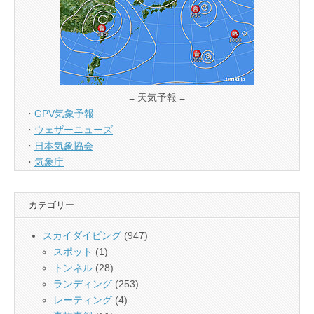
= 天気予報 =
・
GPV気象予報
・
ウェザーニューズ
・
日本気象協会
・
気象庁
カテゴリー
スカイダイビング
(947)
スポット
(1)
トンネル
(28)
ランディング
(253)
レーティング
(4)