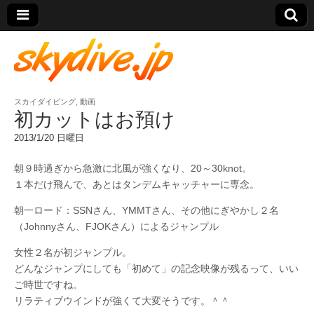
スカイダイビング
,
動画
skydive.jp
初カットはお預け
2013/1/20 日曜日
朝９時過ぎから急激に北風が強くなり、20～30knot。
１本だけ飛んで、あとはタンデムキャッチャーに専念。
朝一ロード：SSNさん、YMMTさん、その他にぎやかし２名
（Johnnyさん、FJOKさん）によるジャンプル
女性２名が初ジャンプル。
どんなジャンプにしても「初めて」の記念映像が残るって、いい
ご時世ですね。
リラティブウインドが強くて大変そうです。＾＾