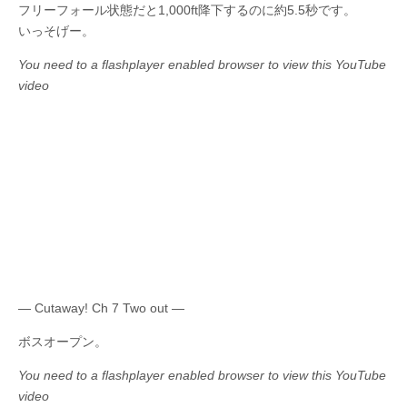
フリーフォール状態だと1,000ft降下するのに約5.5秒です。
いっそげー。
You need to a flashplayer enabled browser to view this YouTube
video
— Cutaway! Ch 7 Two out —
ボスオープン。
You need to a flashplayer enabled browser to view this YouTube
video