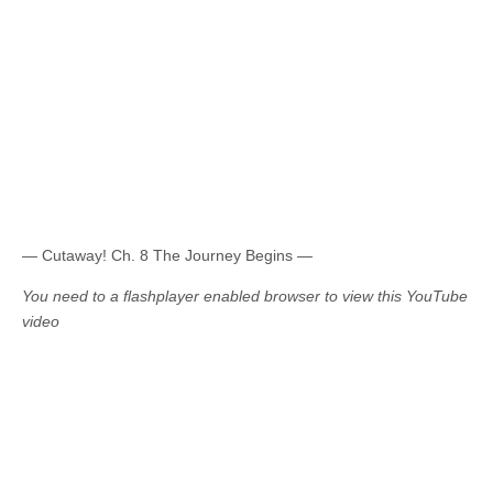
— Cutaway! Ch. 8 The Journey Begins —
You need to a flashplayer enabled browser to view this YouTube
video