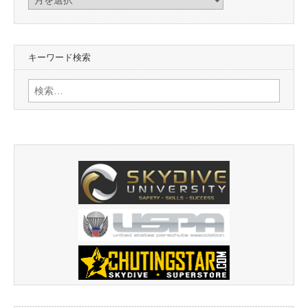
ー
カ
イ
キーワード検索
ブ
検
索: