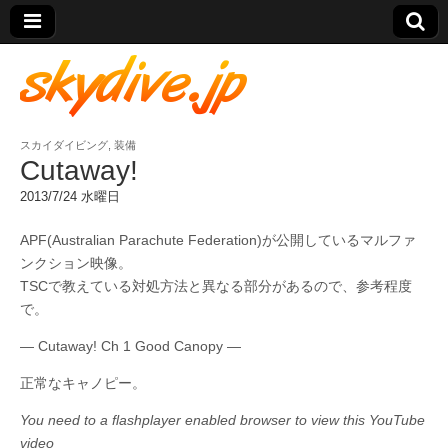
スカイダイビング
,
装備
skydive.jp
Cutaway!
2013/7/24 水曜日
APF(Australian Parachute Federation)が公開しているマルファ
ンクション映像。
TSCで教えている対処方法と異なる部分があるので、参考程度
で。
— Cutaway! Ch 1 Good Canopy —
正常なキャノピー。
You need to a flashplayer enabled browser to view this YouTube
video