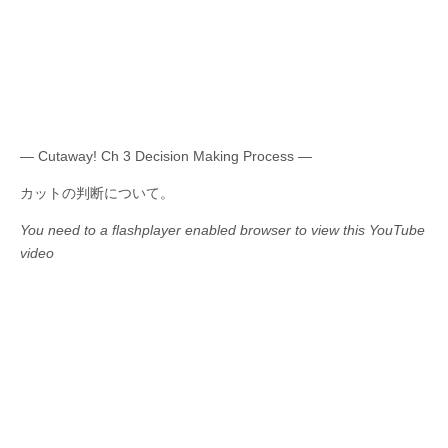
— Cutaway! Ch 3 Decision Making Process —
カットの判断について。
You need to a flashplayer enabled browser to view this YouTube
video