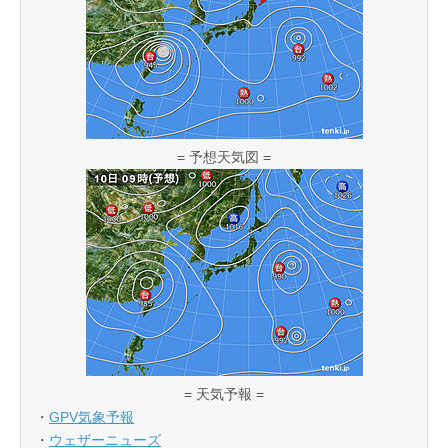
= 予想天気図 =
= 天気予報 =
・
GPV気象予報
・
ウェザーニューズ