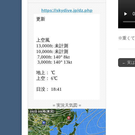
https://skydive.jp/dz.php
※重くて
Post
← 実
navigat
= 実況天気図 =