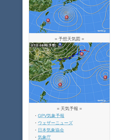
= 予想天気図 =
= 天気予報 =
・
GPV気象予報
・
ウェザーニューズ
・
日本気象協会
・
気象庁