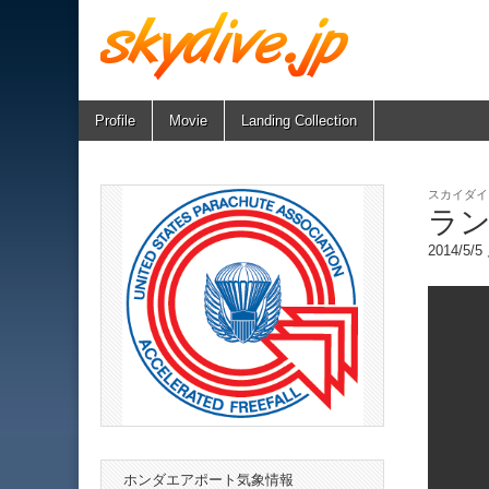
Skip
Main
Profile
Movie
Landing Collection
skydive.jp
to
menu
content
スカイダイ
ラン
2014/5/
ホンダエアポート気象情報