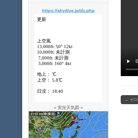
https://skydive.jp/dz.php
Post
← ゼ
navigat
= 実況天気図 =