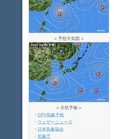
= 予想天気図 =
= 天気予報 =
・
GPV気象予報
・
ウェザーニューズ
・
日本気象協会
・
気象庁