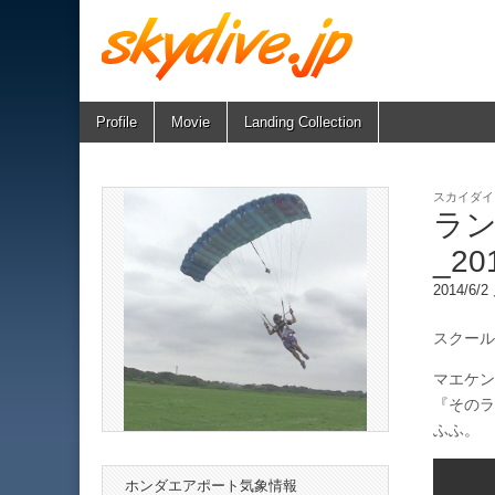
Skip
Main
Profile
Movie
Landing Collection
skydive.jp
to
menu
content
スカイダイ
ラ
_20
2014/6/
スクール
マエケン
『そのラ
ふふ。
ホンダエアポート気象情報