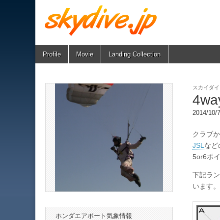
Skip
Main
Profile
Movie
Landing Collection
skydive.jp
to
menu
content
スカイダイ
4w
2014/10
クラブか
JSL
など
5or6
下記ラン
います。
ホンダエアポート気象情報