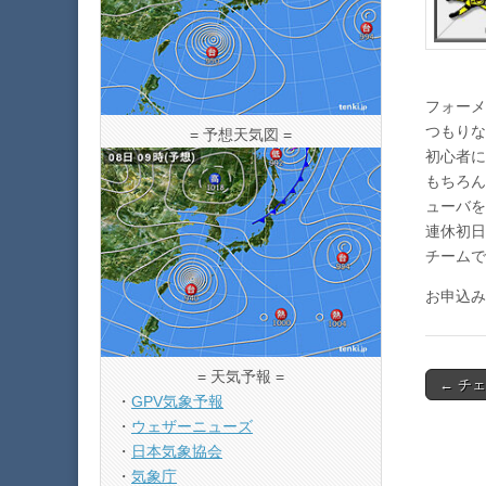
フォーメ
つもりな
= 予想天気図 =
初心者に
もちろん
ューバを
連休初日
チームで
お申込み
= 天気予報 =
Post
← チ
・
GPV気象予報
navigat
・
ウェザーニューズ
・
日本気象協会
・
気象庁