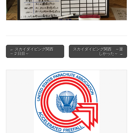
Post
← スカイダイビング関西
スカイダイビング関西 ～楽
～２日目～
しかった～ →
navigation