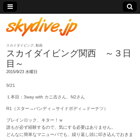
スカイダイビング
,
動画
skydive.jp
スカイダイビング関西 ～３日
目～
2015/9/23 水曜日
9/21
１本目：3way with カニ吉さん、N2さん
R1（スター→バンディ→サイドボディ→ドーナツ）
ブレインロック、キター！ｗ
誰もが必ず経験するので、気にする必要はありません。
どんなに簡単なマニューバでも、繰り返し頭に叩き込んでおきま