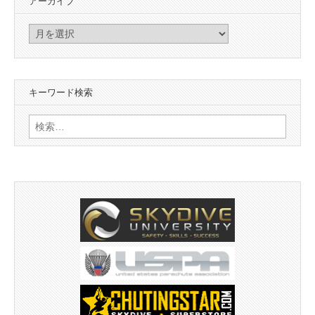
アーカイブ
ア
ー
カ
イ
キーワード検索
ブ
検
索: