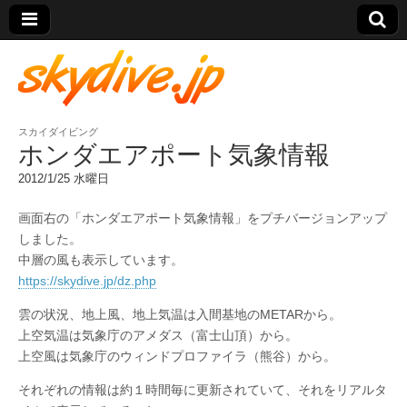
スカイダイビング
skydive.jp
ホンダエアポート気象情報
2012/1/25 水曜日
画面右の「ホンダエアポート気象情報」をプチバージョンアップ
しました。
中層の風も表示しています。
https://skydive.jp/dz.php
雲の状況、地上風、地上気温は入間基地のMETARから。
上空気温は気象庁のアメダス（富士山頂）から。
上空風は気象庁のウィンドプロファイラ（熊谷）から。
それぞれの情報は約１時間毎に更新されていて、それをリアルタ