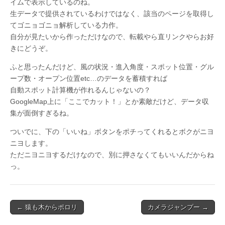
イムで表示しているのね。
生データで提供されているわけではなく、該当のページを取得し
てゴニョゴニョ解析している力作。
自分が見たいから作っただけなので、転載やら直リンクやらお好
きにどうぞ。
ふと思ったんだけど、風の状況・進入角度・スポット位置・グル
ープ数・オープン位置etc…のデータを蓄積すれば
自動スポット計算機が作れるんじゃないの？
GoogleMap上に「ここでカット！」とか素敵だけど、データ収
集が面倒すぎるね。
ついでに、下の「いいね」ボタンをポチってくれるとボクがニヨ
ニヨします。
ただニヨニヨするだけなので、別に押さなくてもいいんだからね
っ。
Post
← 猿も木からポロリ
カメラジャンプー →
navigation