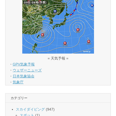
= 天気予報 =
・
GPV気象予報
・
ウェザーニューズ
・
日本気象協会
・
気象庁
カテゴリー
スカイダイビング
(947)
スポット
(1)